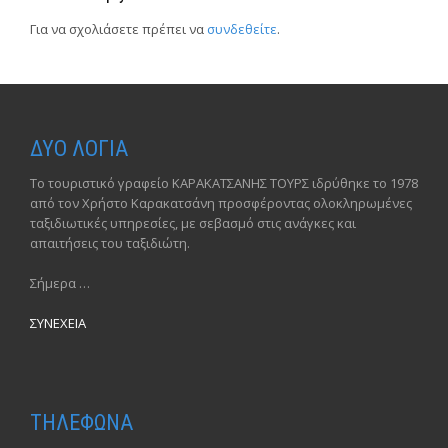
Για να σχολιάσετε πρέπει να
συνδεθείτε
.
ΔΥΟ ΛΟΓΙΑ
Το τουριστικό γραφείο ΚΑΡΑΚΑΤΣΑΝΗΣ ΤΟΥΡΣ ιδρύθηκε το 1978
από τον Χρήστο Καρακατσάνη προσφέροντας ολοκληρωμένες
ταξιδιωτικές υπηρεσίες, με σεβασμό στις ανάγκες και
απαιτήσεις του ταξιδιώτη.
Σήμερα …
ΣΥΝΕΧΕΙΑ
ΤΗΛΕΦΩΝΑ