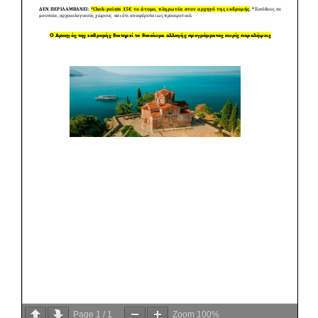
Page
1
/
1
Zoom
100%