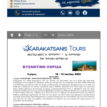
Page
1
/
1
Zoom
100%