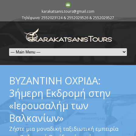
karakatsanis.tours@gmail.com
Τηλέφωνα: 2552023124 & 2552029526 & 2552029527
ΒΥΖΑΝΤΙΝΗ ΟΧΡΙΔΑ:
3ήμερη Εκδρομή στην
«Ιερουσαλήμ των
Βαλκανίων»
Ζήστε μια μοναδική ταξιδιωτική εμπειρία