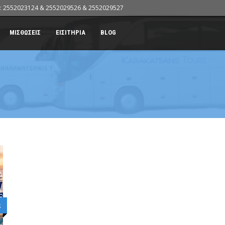
: 2552023124 & 2552029526 & 2552029527
ΜΙΣΘΩΣΕΙΣ
ΕΙΣΙΤΗΡΙΑ
BLOG
α