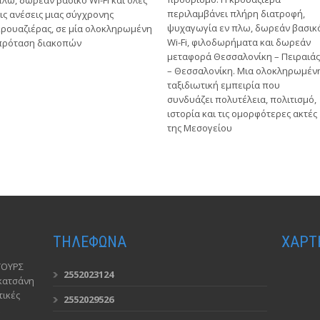
πλω, δωρεάν βασικό Wi-Fi και όλες
περιλαμβάνει πλήρη διατροφή,
τις ανέσεις μιας σύγχρονης
ψυχαγωγία εν πλω, δωρεάν βασικ
κρουαζιέρας, σε μία ολοκληρωμένη
Wi-Fi, φιλοδωρήματα και δωρεάν
πρόταση διακοπών
μεταφορά Θεσσαλονίκη – Πειραιάς
– Θεσσαλονίκη. Μια ολοκληρωμέν
ταξιδιωτική εμπειρία που
συνδυάζει πολυτέλεια, πολιτισμό,
ιστορία και τις ομορφότερες ακτές
της Μεσογείου
ΤΗΛΕΦΩΝΑ
ΧΑΡΤ
ΤΟΥΡΣ
2552023124
ακατσάνη
ικές
2552029526