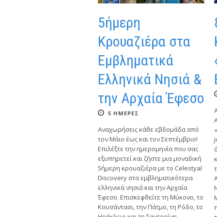
5ήμερη
Κρουαζιέρα στα
Εμβληματικά
Ελληνικά Νησιά &
την Αρχαία Έφεσο
5 ΗΜΕΡΕΣ
Αναχωρήσεις κάθε εβδομάδα από
τον Μάιο έως και τον Σεπτέμβριο!
Επιλέξτε την ημερομηνία που σας
εξυπηρετεί και ζήστε μια μοναδική
5ήμερη κρουαζιέρα με το Celestyal
Discovery στα εμβληματικότερα
ελληνικά νησιά και την Αρχαία
Έφεσο. Επισκεφθείτε τη Μύκονο, το
Κουσάντασι, την Πάτμο, τη Ρόδο, το
Ηράκλειο και τη Σαντορίνη,