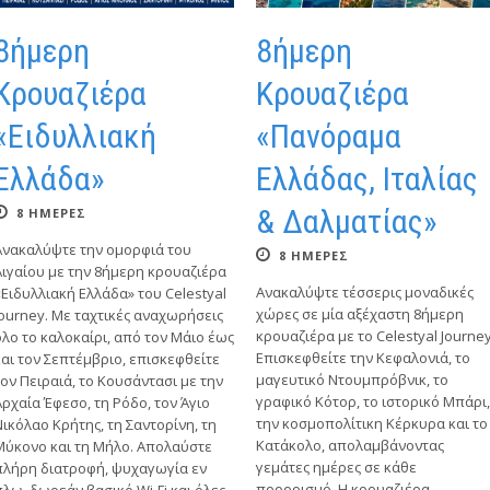
8ήμερη
8ήμερη
Κρουαζιέρα
Κρουαζιέρα
«Ειδυλλιακή
«Πανόραμα
Ελλάδα»
Ελλάδας, Ιταλίας
& Δαλματίας»
8 ΗΜΕΡΕΣ
Ανακαλύψτε την ομορφιά του
8 ΗΜΕΡΕΣ
Αιγαίου με την 8ήμερη κρουαζιέρα
Ανακαλύψτε τέσσερις μοναδικές
«Ειδυλλιακή Ελλάδα» του Celestyal
χώρες σε μία αξέχαστη 8ήμερη
Journey. Με ταχτικές αναχωρήσεις
κρουαζιέρα με το Celestyal Journey
όλο το καλοκαίρι, από τον Μάιο έως
Επισκεφθείτε την Κεφαλονιά, το
και τον Σεπτέμβριο, επισκεφθείτε
μαγευτικό Ντουμπρόβνικ, το
τον Πειραιά, το Κουσάντασι με την
γραφικό Κότορ, το ιστορικό Μπάρι,
Αρχαία Έφεσο, τη Ρόδο, τον Άγιο
την κοσμοπολίτικη Κέρκυρα και το
Νικόλαο Κρήτης, τη Σαντορίνη, τη
Κατάκολο, απολαμβάνοντας
Μύκονο και τη Μήλο. Απολαύστε
γεμάτες ημέρες σε κάθε
πλήρη διατροφή, ψυχαγωγία εν
προορισμό. Η κρουαζιέρα