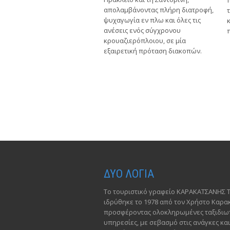
απολαμβάνοντας πλήρη διατροφή,
ψυχαγωγία εν πλω και όλες τις
ανέσεις ενός σύγχρονου
κρουαζιερόπλοιου, σε μία
εξαιρετική πρόταση διακοπών.
ΔΥΟ ΛΟΓΙΑ
Το τουριστικό γραφείο ΚΑΡΑΚΑΤΣΑΝΗΣ 
ιδρύθηκε το 1978 από τον Χρήστο Καρ
προσφέροντας ολοκληρωμένες ταξιδιωτ
υπηρεσίες, με σεβασμό στις ανάγκες και