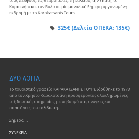
τους Δελφούς, τις Θερμοπύλες, τη Χαλκίδα, την Υπάτη, το
Καρπενήσι και τον Βόλο σε μία μοναδική 5ήμερη οργανωμένη
εκδρομή με το Karakatsanis Tours.
325€ (Δελτία ΟΠΕΚΑ: 135€)
ΔΥΟ ΛΟΓΙΑ
Το τουριστικό γραφείο ΚΑΡΑΚΑΤΣΑΝΗΣ ΤΟΥΡΣ ιδρύθηκε το 1978
από τον Χρήστο Καρακατσάνη προσφέροντας ολοκληρωμένες
ταξιδιωτικές υπηρεσίες, με σεβασμό στις ανάγκες και
απαιτήσεις του ταξιδιώτη.
Σήμερα …
ΣΥΝΕΧΕΙΑ