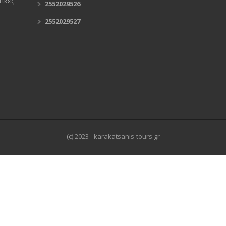
ικές
2552029526
2552029527
(c) 2023 - karakatsanis-tours.gr