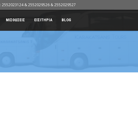
: 2552023124 & 2552029526 & 2552029527
ΜΙΣΘΩΣΕΙΣ
ΕΙΣΙΤΗΡΙΑ
BLOG