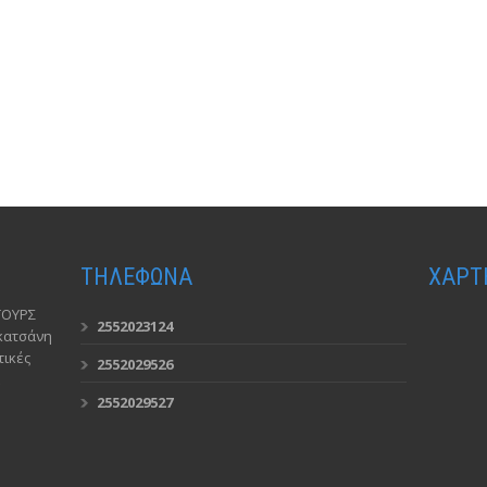
ΤΗΛΕΦΩΝΑ
ΧΑΡΤ
ΤΟΥΡΣ
2552023124
ακατσάνη
ικές
2552029526
2552029527